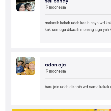
seli bohay
Indonesia
makasih kakak udah kasih saya wd kaka
kak semoga dikasih menang juga yah k
adon aja
Indonesia
baru join udah dikasih wd sama kakak 