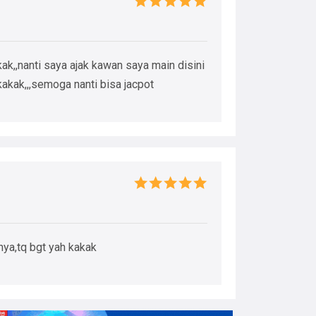
k,,nanti saya ajak kawan saya main disini
akak,,,semoga nanti bisa jacpot
nya,tq bgt yah kakak