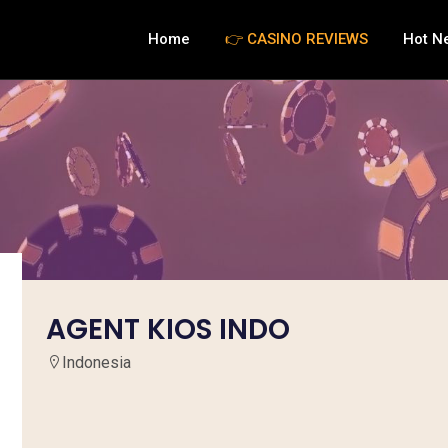
Home
👉 CASINO REVIEWS
Hot N
AGENT KIOS INDO
Indonesia