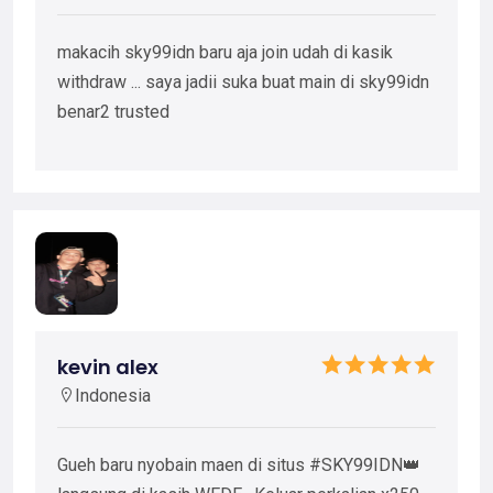
makacih sky99idn baru aja join udah di kasik
withdraw ... saya jadii suka buat main di sky99idn
benar2 trusted
kevin alex
Indonesia
Gueh baru nyobain maen di situs #SKY99IDN👑