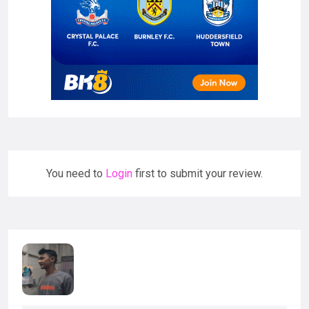
You need to
Login
first to submit your review.