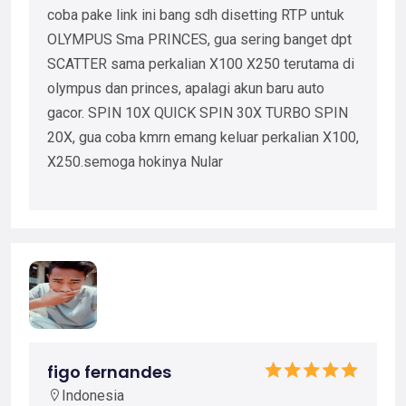
coba pake link ini bang sdh disetting RTP untuk
OLYMPUS Sma PRINCES, gua sering banget dpt
SCATTER sama perkalian X100 X250 terutama di
olympus dan princes, apalagi akun baru auto
gacor. SPIN 10X QUICK SPIN 30X TURBO SPIN
20X, gua coba kmrn emang keluar perkalian X100,
X250.semoga hokinya Nular
figo fernandes
Indonesia