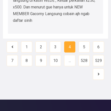
langsung di kasih WEDE , Keluar perkalian x250,
x500. Dan menurut gue hanya untuk NEW
MEMBER Gacorny Langsung cobain ajh ngab
daftar sinih
1
2
3
4
5
6
Previous
7
8
9
10
...
528
529
Next