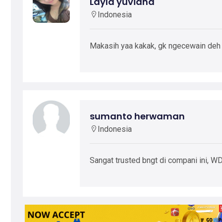
Layla yuviana
Indonesia
Makasih yaa kakak, gk ngecewain deh 
sumanto herwaman
Indonesia
Sangat trusted bngt di compani ini, 