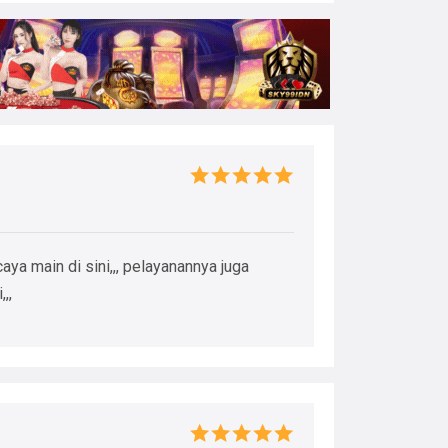
ya main di sini,,, pelayanannya juga
,,