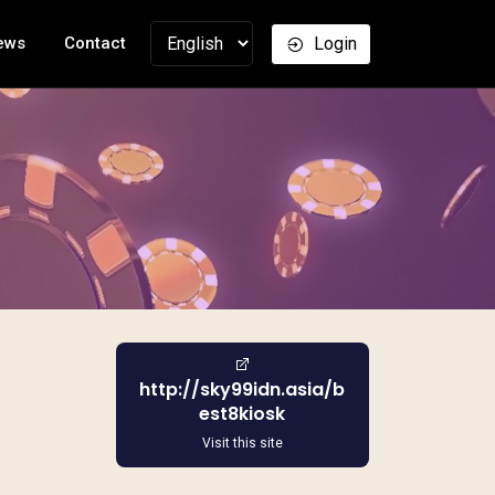
Login
ews
Contact
http://sky99idn.asia/b
est8kiosk
Visit this site