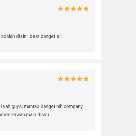
dalah disini. best banget sii
i yah guys, mantap banget nih company
omen kawan main disini