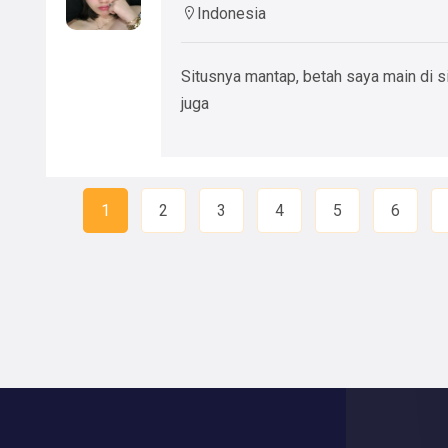
Indonesia
Situsnya mantap, betah saya main di sin
juga
1
2
3
4
5
6